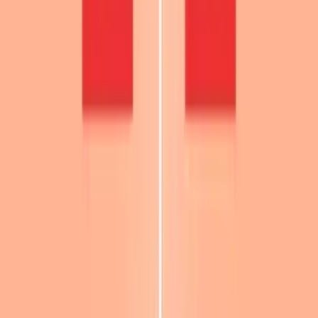
แปลง PDF เป็นรูปแบบใดก็ได้