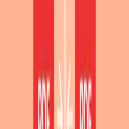
แปลงเป็นเอกสาร Word ที่แก้ไขได้
PDF เป็น Excel
แปลงเป็นสเปรดชีต Excel ที่แก้ไขได้
PDF เป็น JPG
แปลงหน้า PDF เป็นไฟล์รูปภาพ
PDF เป็น TXT
ดึงข้อความและแปลงเป็น TXT
รวม PDF
รวมไฟล์ PDF หลายไฟล์ให้เป็นไฟล์เดียว
แปลง PDF ตามที่คุณต้องการ