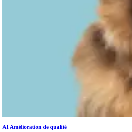
AI Amélioration de qualité