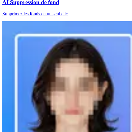
AI Suppression de fond
Supprimez les fonds en un seul clic